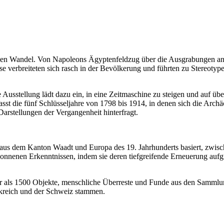
en Wandel. Von Napoleons Ägyptenfeldzug über die Ausgrabungen antiker
 verbreiteten sich rasch in der Bevölkerung und führten zu Stereotypen
tellung lädt dazu ein, in eine Zeitmaschine zu steigen und auf über 
st die fünf Schlüsseljahre von 1798 bis 1914, in denen sich die Arch
Darstellungen der Vergangenheit hinterfragt.
n aus dem Kanton Waadt und Europa des 19. Jahrhunderts basiert, zwis
onnenen Erkenntnissen, indem sie deren tiefgreifende Erneuerung aufgr
ehr als 1500 Objekte, menschliche Überreste und Funde aus den Samm
ankreich und der Schweiz stammen.